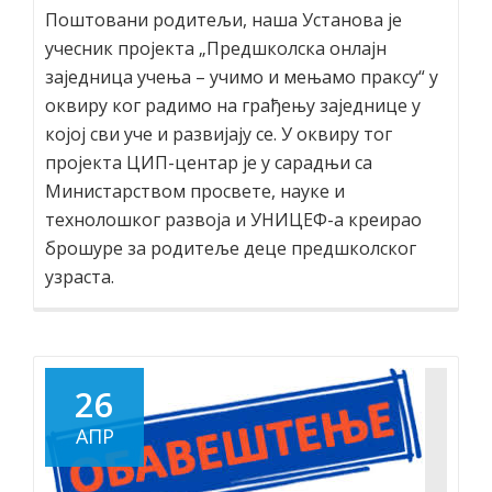
Поштовани родитељи, наша Установа је
учесник пројекта „Предшколска онлајн
заједница учења – учимо и мењамо праксу“ у
оквиру ког радимо на грађењу заједнице у
којој сви уче и развијају се. У оквиру тог
пројекта ЦИП-центар је у сарадњи са
Министарством просвете, науке и
технолошког развоја и УНИЦЕФ-а креирао
брошуре за родитеље деце предшколског
узраста.
26
АПР