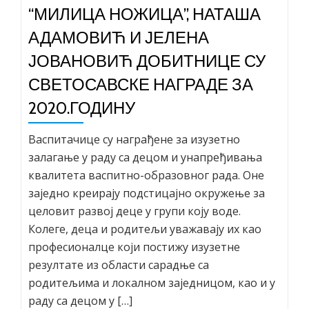
“МИЛИЦА НОЖИЦА”, НАТАША
АДАМОВИЋ И ЈЕЛЕНА
ЈОВАНОВИЋ ДОБИТНИЦЕ СУ
СВЕТОСАВСКЕ НАГРАДЕ ЗА
2020.ГОДИНУ
Васпитачице су награђене за изузетно
залагање у раду са децом и унапређивања
квалитета васпитно-образовног рада. Оне
заједно креирају подстицајно окружење за
целовит развој деце у групи коју воде.
Колеге, деца и родитељи уважавају их као
професионалце који постижу изузетне
резултате из области сарадње са
родитељима и локалном заједницом, као и у
раду са децом у […]