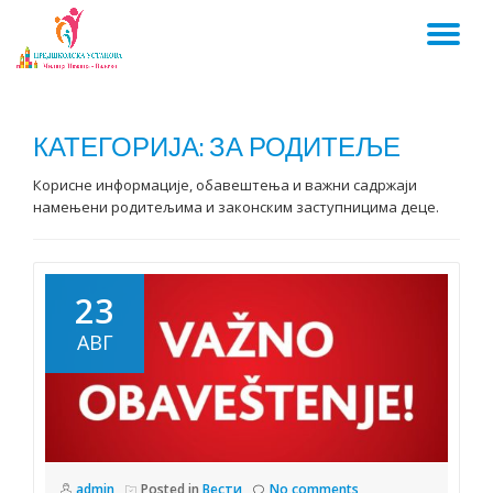
TO
Skip
to
NA
content
КАТЕГОРИЈА:
ЗА РОДИТЕЉЕ
Корисне информације, обавештења и важни садржаји
намењени родитељима и законским заступницима деце.
23
АВГ
admin
Posted in
Вести
No comments