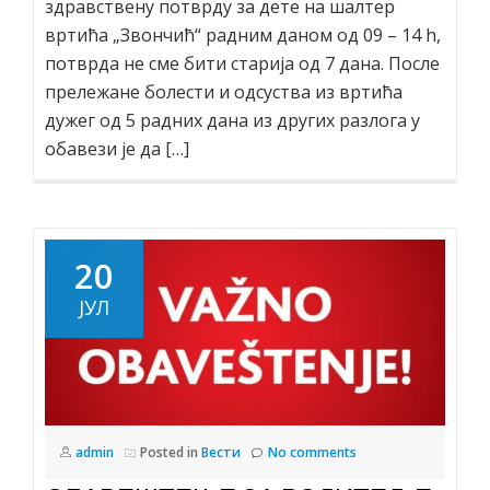
здравствену потврду за дете на шалтер
вртића „Звончић“ радним даном од 09 – 14 h,
потврда не сме бити старија од 7 дана. После
прележане болести и одсуства из вртића
дужег од 5 радних дана из других разлога у
обавези је да […]
20
ЈУЛ
admin
Posted in
Вести
No comments