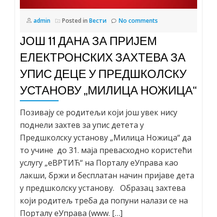
admin
Posted in
Вести
No comments
ЈОШ 11 ДАНА ЗА ПРИЈЕМ
ЕЛЕКТРОНСКИХ ЗАХТЕВА ЗА
УПИС ДЕЦЕ У ПРЕДШКОЛСКУ
УСТАНОВУ „МИЛИЦА НОЖИЦА“
Позивају се родитељи који још увек нису
поднели захтев за упис детета у
Предшколску установу „Милица Ножица“ да
то учине до 31. маја превасходно користећи
услугу „еВРТИЋ“ на Порталу еУправа као
лакши, бржи и бесплатан начин пријаве дета
у предшколску установу. Образац захтева
који родитељ треба да попуни налази се на
Порталу еУправа (www. […]