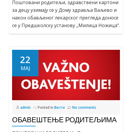
Поштовани родитељи, здравствени картони
за децу узимају се у Дому здравља Ваљево и
након обављеног лекарског прегледа доносе
се у Предшколску установу „Милица Ножица“.
22
МАЈ
admin
Posted in
Вести
No comments
ОБАВЕШТЕЊЕ РОДИТЕЉИМА