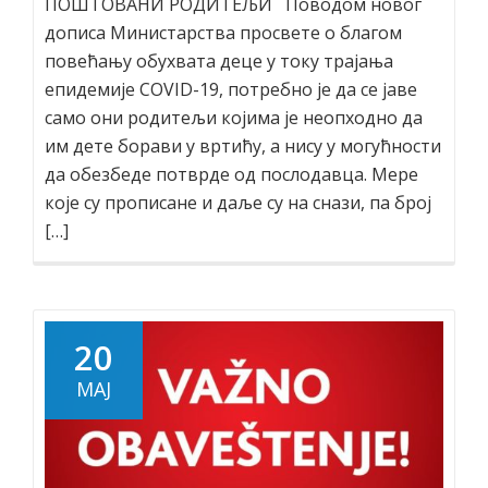
ПОШТОВАНИ РОДИТЕЉИ Поводом новог
дописа Министарства просвете о благом
повећању обухвата деце у току трајања
епидемије COVID-19, потребно је да се јаве
само они родитељи којима је неопходно да
им дете борави у вртићу, а нису у могућности
да обезбеде потврде од послодавца. Мере
које су прописане и даље су на снази, па број
[…]
20
МАЈ