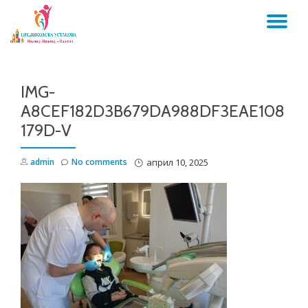
TO
Skip
to
NA
content
IMG-
A8CEF182D3B679DA988DF3EAE108
179D-V
admin
No comments
април 10, 2025