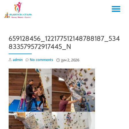
TO
Skip
to
NA
content
659128456_122177512148788187_534
833579572917445_N
admin
No comments
јун 2, 2026