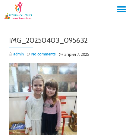
TO
Skip
to
NA
content
IMG_20250403_095632
admin
No comments
април 7, 2025