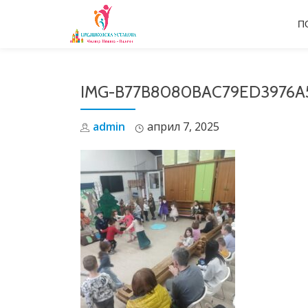
П
Skip
to
content
IMG-B77B8080BAC79ED3976A
admin
април 7, 2025