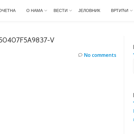
ОЧЕТНА
О НАМА
ВЕСТИ
ЈЕЛОВНИК
ВРТИЋИ
50407F5A9837-V
No comments