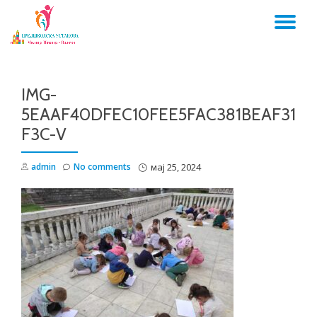
TO
Skip
to
NA
content
IMG-
5EAAF40DFEC10FEE5FAC381BEAF31
F3C-V
admin
No comments
мај 25, 2024