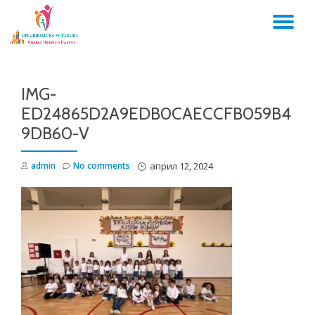
TO
Skip
to
NA
content
IMG-
ED24865D2A9EDB0CAECCFB059B4
9DB60-V
admin
No comments
април 12, 2024