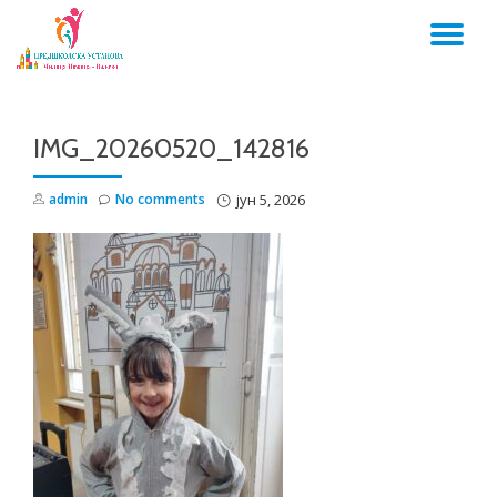
TO
Skip
to
NA
content
IMG_20260520_142816
admin
No comments
јун 5, 2026