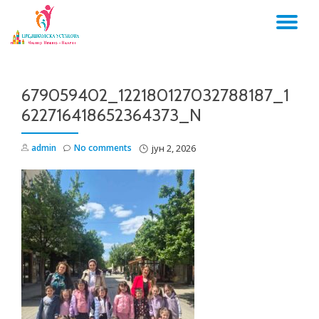
TO
Skip
to
NA
content
679059402_122180127032788187_1
622716418652364373_N
admin
No comments
јун 2, 2026