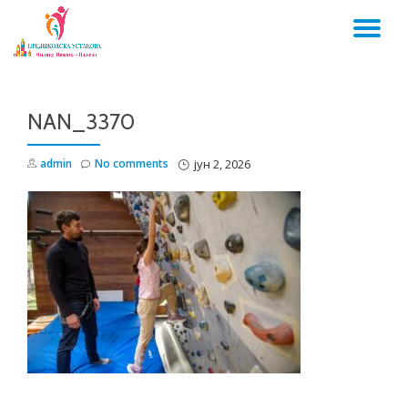
TO
Skip
to
NA
content
NAN_3370
admin
No comments
јун 2, 2026